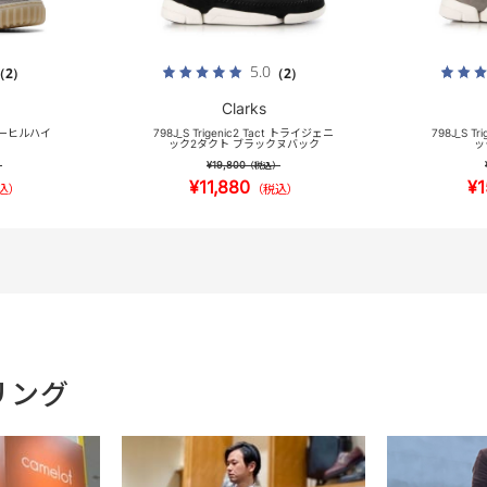
5.0
（2）
（2）
Clarks
TX トーヒルハイ
798J_S Trigenic2 Tact トライジェニ
798J_S T
ック2タクト ブラックヌバック
ッ
¥19,800
）
（税込）
¥11,880
¥1
込）
（税込）
リング