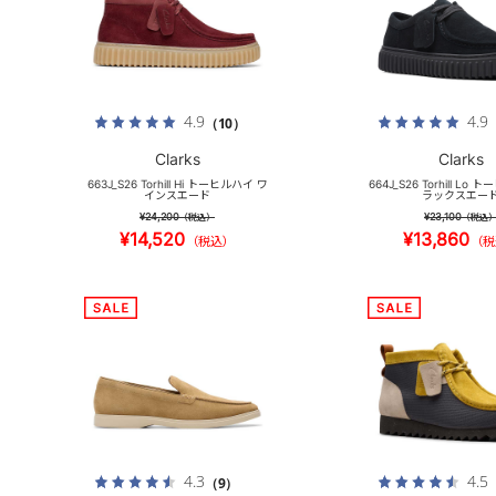
4.9
4.9
（10）
Clarks
Clarks
663J_S26 Torhill Hi トーヒルハイ ワ
664J_S26 Torhill Lo
インスエード
ラックスエー
¥24,200
¥23,100
（税込）
（税込
¥14,520
¥13,860
（税込）
（税
4.3
4.5
（9）