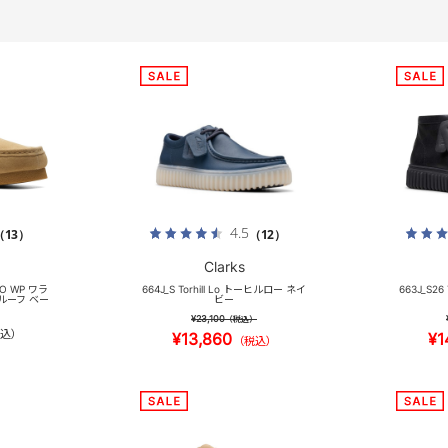
4.5
（13）
（12）
Clarks
EVO WP ワラ
664J_S Torhill Lo トーヒルロー ネイ
663J_S26
ルーフ ベー
ビー
¥23,100
（税込）
込）
¥13,860
¥1
（税込）