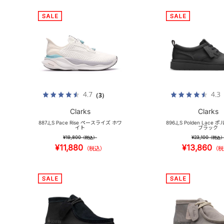
4.7
4.3
（3）
Clarks
Clarks
887J_S Pace Rise ペースライズ ホワ
896J_S Polden Lac
イト
ブラック
¥19,800
¥23,100
（税込）
（税込
¥11,880
¥13,860
（税込）
（税