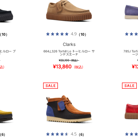
4.9
（10）
（10）
Clarks
 トーヒルロー ブ
664J_S26 Torhill Lo トーヒルロー サ
785J To
ド
ンドスエード
ージ
¥23,100
）
（税込）
¥13,860
¥1
込）
（税込）
4.5
（6）
（6）