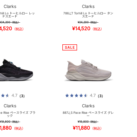
Clarks
Clarks
orhill Lo トーヒルロー レッ
786J_T Torhill Lo トーヒルロー タン
ドスエード
スエード
¥24,200
¥24,200
（税込）
（税込）
4,520
¥14,520
（税込）
（税込）
4.7
4.7
（3）
（3）
Clarks
Clarks
ace Rise ペースライズ ブラ
887J_S Pace Rise ペースライズ グレ
ック
ー
¥19,800
¥19,800
（税込）
（税込）
1,880
¥11,880
（税込）
（税込）