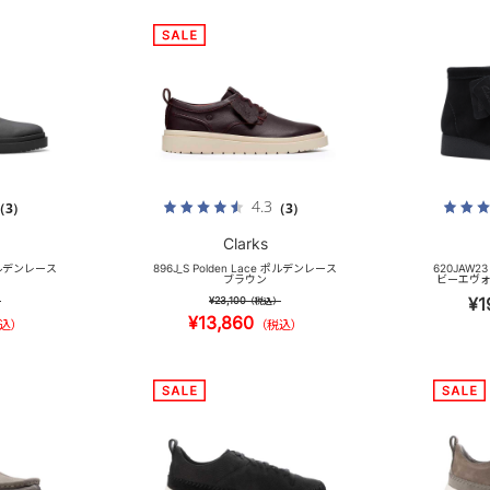
4.3
（3）
（3）
Clarks
e ポルデンレース
896J_S Polden Lace ポルデンレース
620JAW23
ブラウン
ビーエヴォ
¥1
¥23,100
）
（税込）
¥13,860
込）
（税込）