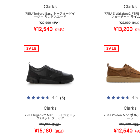
Clarks
Clarks
785J Torford Easy トーフォードイ
775J_S Wallabee2 F
ージー サンドスエード
フューチャー ライ
¥20,900
¥22,000
（税込）
（税込
¥12,540
¥13,200
（税込）
（税
4.4
4.5
（5）
Clarks
Clarks
797J Trigenic2 Met トライジェニッ
784J Polden Moc ポ
ク2メット ブラック
ーラ
¥25,300
¥20,900
（税込）
（税込
¥15,180
¥12,540
（税込）
（税