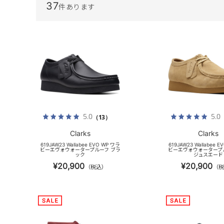
37
件あります
5.0
5.0
（13）
Clarks
Clarks
619JAW23 Wallabee EVO WP ワラ
619JAW23 Wallabee 
ビーエヴォウォータープルーフ ブラ
ビーエヴォウォータープ
ック
ジュスエード
¥20,900
¥20,900
（税込）
（税