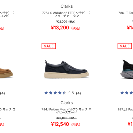
Clarks
TRE ワラビー２
775J_S Wallabee2 FTRE ワラビー２
786J_T T
ムコンビ
フューチャー タン
¥22,000
）
（税込）
¥13,200
¥1
込）
（税込）
4.5
（4）
（4）
Clarks
ルデンモック コ
784J Polden Moc ポルデンモック ネ
887J_S P
イビースエード
¥20,900
）
（税込）
¥12,540
¥1
込）
（税込）