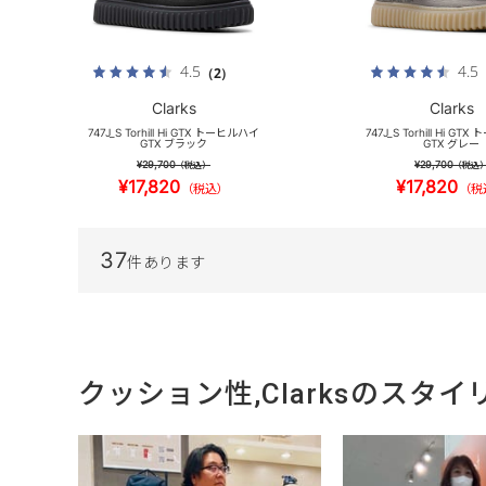
4.5
4.5
（2）
Clarks
Clarks
747J_S Torhill Hi GTX トーヒルハイ
747J_S Torhill Hi G
GTX ブラック
GTX グレー
¥29,700
¥29,700
（税込）
（税込
¥17,820
¥17,820
（税込）
（税
37
件あります
クッション性,Clarksのスタイ