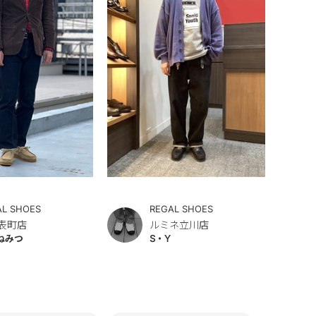
AL SHOES
REGAL SHOES
表町店
ルミネ立川店
ねみつ
S・Y