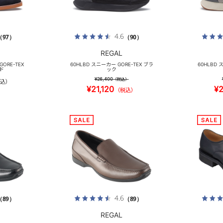
4.6
（97）
（90）
REGAL
ORE-TEX
60HLBD スニーカー GORE-TEX ブラ
60HLBD 
ド
ック
¥26,400
（税込）
込）
¥21,120
¥2
（税込）
4.6
（89）
（89）
REGAL