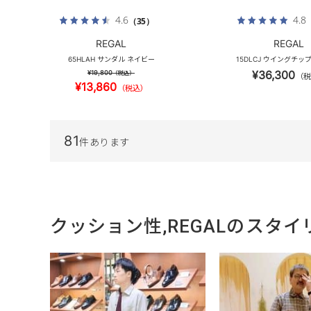
4.6
4.8
（35）
REGAL
REGAL
65HLAH サンダル ネイビー
15DLCJ ウイングチッ
¥36,300
¥19,800
（税込）
（税
¥13,860
（税込）
81
件あります
クッション性,REGALのスタイ