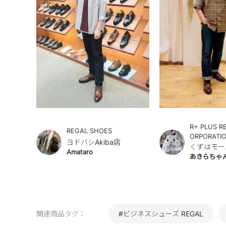
R+ PLUS R
REGAL SHOES
ORPORATI
ヨドバシAkiba店
くずはモー
Amataro
あきらちゃ
関連商品タグ：
#ビジネスシューズ REGAL