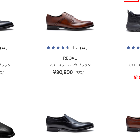
4.7
（47）
（47）
REGAL
 ブラック
26AL スワールトウ ブラウン
83JL
¥30,800
込）
（税込）
¥1