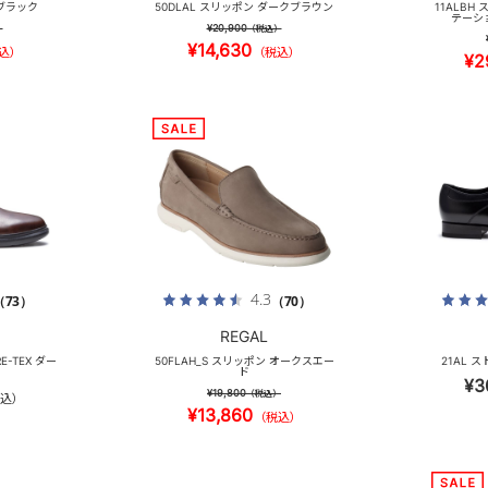
 ブラック
50DLAL スリッポン ダークブラウン
11ALBH
テーシ
¥20,900
）
（税込）
¥14,630
込）
（税込）
¥2
4.3
（73）
（70）
REGAL
E-TEX ダー
50FLAH_S スリッポン オークスエー
21AL 
ド
¥3
¥19,800
（税込）
込）
¥13,860
（税込）