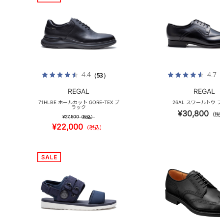
4.4
4.7
（53）
REGAL
REGAL
71HLBE ホールカット GORE-TEX ブ
26AL スワールトウ
ラック
¥30,800
（税
¥27,500
（税込）
¥22,000
（税込）