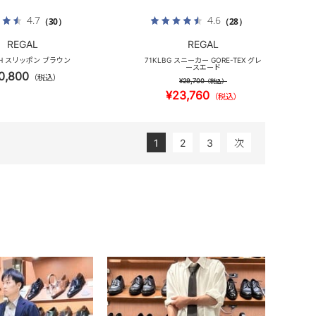
4.7
4.6
（30）
（28）
REGAL
REGAL
BH スリッポン ブラウン
71KLBG スニーカー GORE-TEX グレ
ースエード
0,800
（税込）
¥29,700
（税込）
¥23,760
（税込）
1
2
3
次