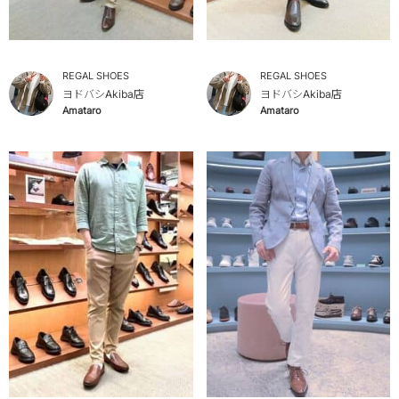
REGAL SHOES
REGAL SHOES
ヨドバシAkiba店
ヨドバシAkiba店
Amataro
Amataro