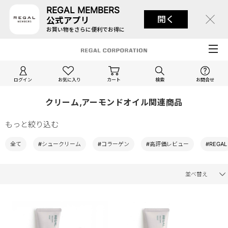
REGAL MEMBERS
開く
公式アプリ
お買い物をさらに便利でお得に
ログイン
お気に入り
カート
検索
お問合せ
クリーム,アーモンドオイル関連商品
もっと絞り込む
全て
#シュークリーム
#コラーゲン
#高評価レビュー
#REGAL
並べ替え