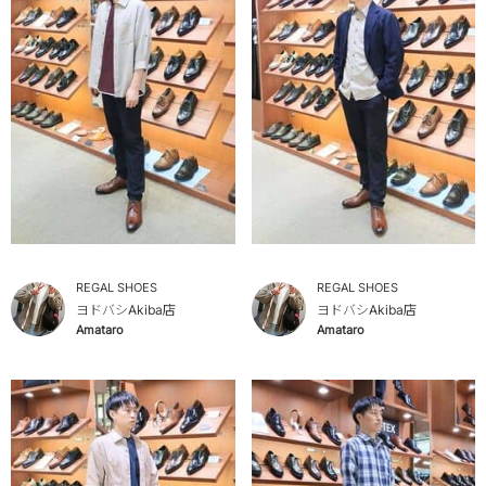
REGAL SHOES
REGAL SHOES
ヨドバシAkiba店
ヨドバシAkiba店
Amataro
Amataro