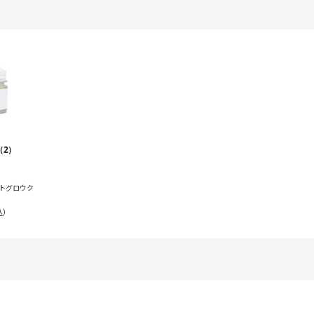
（2）
イトグロウク
込）