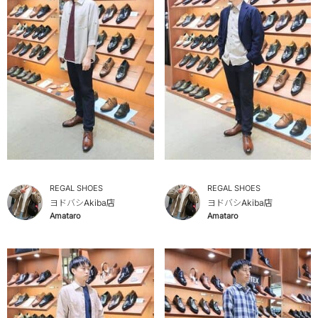
REGAL SHOES
REGAL SHOES
ヨドバシAkiba店
ヨドバシAkiba店
Amataro
Amataro