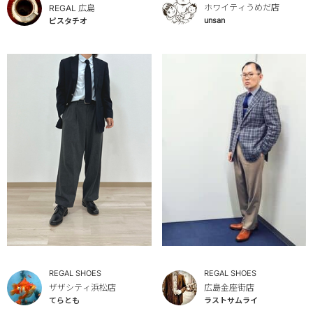
ホワイティうめだ店
REGAL 広島
unsan
ピスタチオ
REGAL SHOES
REGAL SHOES
ザザシティ浜松店
広島金座街店
てらとも
ラストサムライ