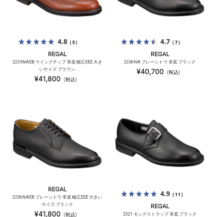
4.8
4.7
（5）
（7）
REGAL
REGAL
2235NAEB ウイングチップ 革底 幅広EEE 大き
2236NA プレーントウ 革底 ブラック
いサイズ ブラウン
¥40,700
（税込）
¥41,800
（税込）
REGAL
4.9
（11）
2236NAEB プレーントウ 革底 幅広EEE 大きい
サイズ ブラック
REGAL
¥41,800
（税込）
2321 モンクストラップ 革底 ブラック