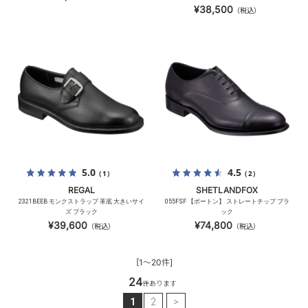
¥38,500
（税込）
5.0
4.5
（1）
（2）
REGAL
SHETLANDFOX
2321BEEB モンクストラップ 革底 大きいサイ
055FSF 【ボートン】 ストレートチップ ブラ
ズ ブラック
ック
¥39,600
¥74,800
（税込）
（税込）
[1～20件]
24
件あります
1
2
>