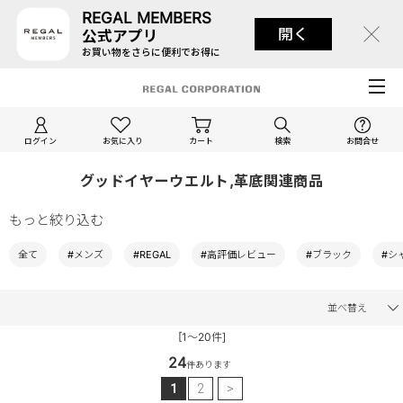
REGAL MEMBERS
開く
公式アプリ
お買い物をさらに便利でお得に
ログイン
お気に入り
カート
検索
お問合せ
グッドイヤーウエルト,革底関連商品
もっと絞り込む
全て
#メンズ
#REGAL
#高評価レビュー
#ブラック
#シ
並べ替え
[1～20件]
24
件あります
1
2
>