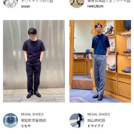
ホワイティうめだ店
東急百貨店たまプラーザ店
unsan
HAKUBUN
REGAL SHOES
REGAL SHOES
銀座数寄屋橋店
岡山表町店
ともや
ドライアイ