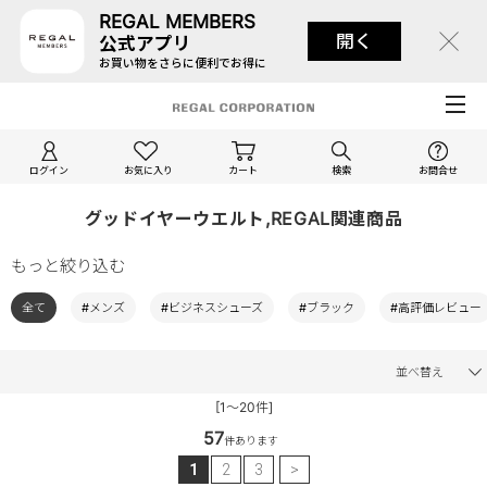
REGAL MEMBERS
開く
公式アプリ
お買い物をさらに便利でお得に
ログイン
お気に入り
カート
検索
お問合せ
グッドイヤーウエルト,REGAL関連商品
もっと絞り込む
全て
#メンズ
#ビジネスシューズ
#ブラック
#高評価レビュー
並べ替え
[1～20件]
57
件あります
1
2
3
>