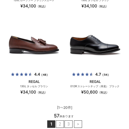
12GL ローファー ブラウンスエード
13GL タッセル ブラック
¥34,100
¥34,100
（税込）
（税込）
4.4
4.7
（48）
（54）
REGAL
REGAL
13GL タッセル ブラウン
01DR ストレートチップ（革底） ブラック
¥34,100
¥50,600
（税込）
（税込）
[1～20件]
57
件あります
1
2
3
>