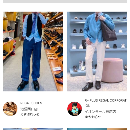
R+ PLUS REGAL CORPORAT
REGAL SHOES
ION
池袋西口店
イオンモール橿原店
えすぷれっそ
ゆうや坊や