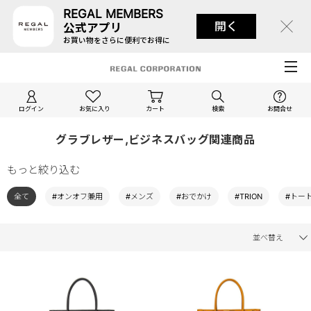
REGAL MEMBERS
開く
公式アプリ
お買い物をさらに便利でお得に
ログイン
お気に入り
カート
検索
お問合せ
グラブレザー,ビジネスバッグ関連商品
もっと絞り込む
全て
#オンオフ兼用
#メンズ
#おでかけ
#TRION
#トー
並べ替え