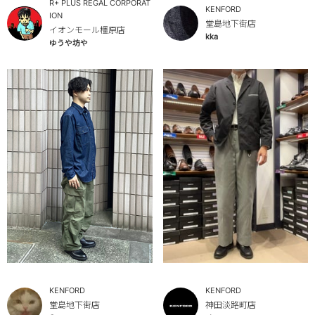
R+ PLUS REGAL CORPORAT
KENFORD
ION
堂島地下街店
イオンモール橿原店
kka
ゆうや坊や
KENFORD
KENFORD
堂島地下街店
神田淡路町店