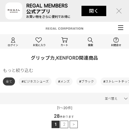
REGAL MEMBERS
開く
公式アプリ
お買い物をさらに便利でお得に
ログイン
お気に入り
カート
検索
お問合せ
グリップ力,KENFORD関連商品
もっと絞り込む
全て
#ビジネスシューズ
#メンズ
#ブラック
#ストレートチッ
並べ替え
[1～20件]
28
件あります
1
2
>