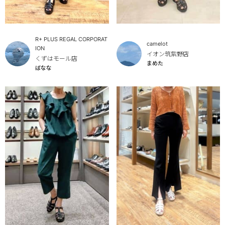
R+ PLUS REGAL CORPORAT
camelot
ION
イオン筑紫野店
くずはモール店
まめた
ばなな