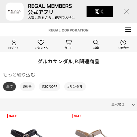
REGAL MEMBERS
開く
公式アプリ
お買い物をさらに便利でお得に
ログイン
お気に入り
カート
検索
お問合せ
グルカサンダル,R.関連商品
もっと絞り込む
全て
#軽量
#30%OFF
#サンダル
並べ替え