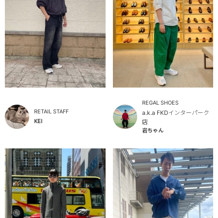
REGAL SHOES
RETAIL STAFF
a.k.a FKDインターパーク
KEI
店
岩ちゃん