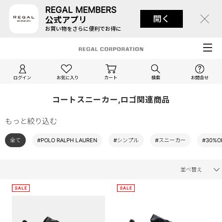
REGAL MEMBERS
開く
公式アプリ
お買い物をさらに便利でお得に
ログイン
お気に入り
カート
検索
お問合せ
コートスニーカー,ロゴ関連商品
もっと絞り込む
全て
#POLO RALPH LAUREN
#シンプル
#スニーカー
#30%O
並べ替え