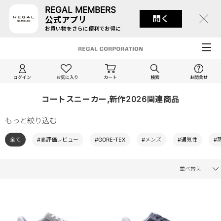
REGAL MEMBERS
開く
公式アプリ
お買い物をさらに便利でお得に
ログイン
お気に入り
カート
検索
お問合せ
コートスニーカー,新作2026関連商品
もっと絞り込む
全て
#高評価レビュー
#GORE-TEX
#メンズ
#通気性
#
並べ替え