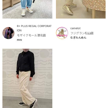
R+ PLUS REGAL CORPORAT
camelot
ION
フジグラン松山店
モザイクモール港北店
むぎたんめん
mro