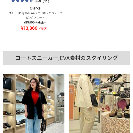
4.5
（11）
Clarks
890G_S Hollyhock Walk ホリホック ウォーク
ピンクスエード
¥23,100
（税込）
¥13,860
（税込）
コートスニーカー,EVA素材のスタイリング