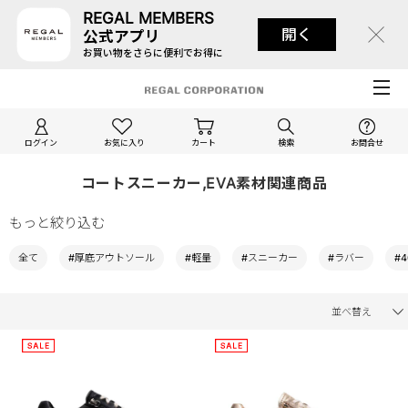
REGAL MEMBERS
開く
公式アプリ
お買い物をさらに便利でお得に
ログイン
お気に入り
カート
検索
お問合せ
コートスニーカー,EVA素材関連商品
もっと絞り込む
全て
#厚底アウトソール
#軽量
#スニーカー
#ラバー
#4
並べ替え