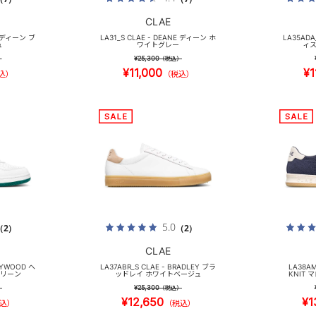
CLAE
E ディーン ブ
LA31_S CLAE - DEANE ディーン ホ
LA35ADA
ュ
ワイトグレー
ィス
¥25,300
）
（税込）
¥11,000
¥1
込）
（税込）
5.0
（2）
（2）
CLAE
AYWOOD ヘ
LA37ABR_S CLAE - BRADLEY ブラ
LA38AM
グリーン
ッドレイ ホワイトベージュ
KNIT
¥25,300
）
（税込）
¥12,650
¥1
込）
（税込）