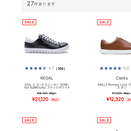
27
件あります
4.7
5.0
（106）
REGAL
Clarks
51DL_S コートスニーカー GORE-
848J_S Romsey Lac
TEX SURROUND ブラックホワイト
ス タン
¥26,400
¥17,600
（税込）
（税込
¥21,120
¥12,320
（税込）
（税