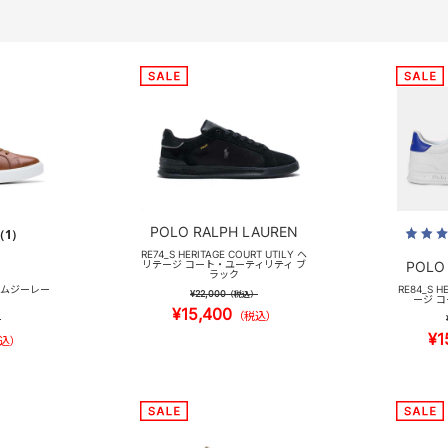
POLO RALPH LAUREN
（1）
RE74_S HERITAGE COURT UTILY ヘ
リテージ コート・ユーティリティ ブ
POLO
ラック
e ラムジーレー
RE84_S H
¥22,000
（税込）
ージ コ
¥15,400
（税込）
）
¥1
込）