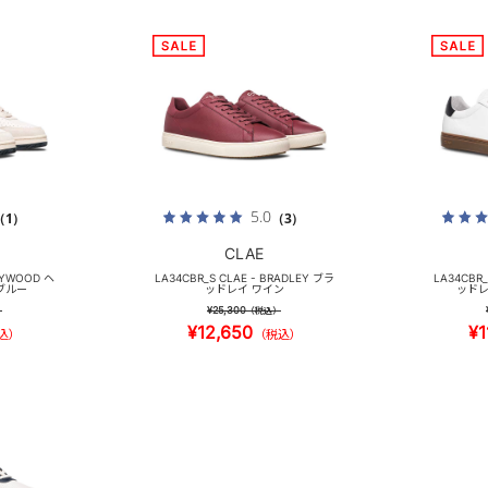
5.0
（1）
（3）
CLAE
AYWOOD ヘ
LA34CBR_S CLAE - BRADLEY ブラ
LA34CBR_
ブルー
ッドレイ ワイン
ッドレ
¥25,300
）
（税込）
¥12,650
¥1
込）
（税込）