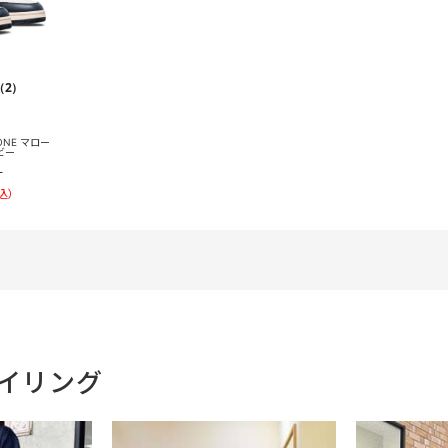
（2）
LONE マロー
ビー
）
込）
タイリング