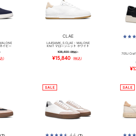
CLAE
 MALONE
LA45AMK_S CLAE - MALONE
 ネイビー
KNIT マローンニット ホワイト
¥26,400
）
（税込）
705J Cr
¥15,840
込）
（税込）
¥1
4.4
（7）
（7）