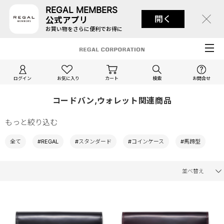
REGAL MEMBERS
開く
公式アプリ
お買い物をさらに便利でお得に
ログイン
お気に入り
カート
検索
お問合せ
コードバン,ウォレット関連商品
もっと絞り込む
全て
#REGAL
#スタンダード
#コインケース
#馬蹄型
並べ替え