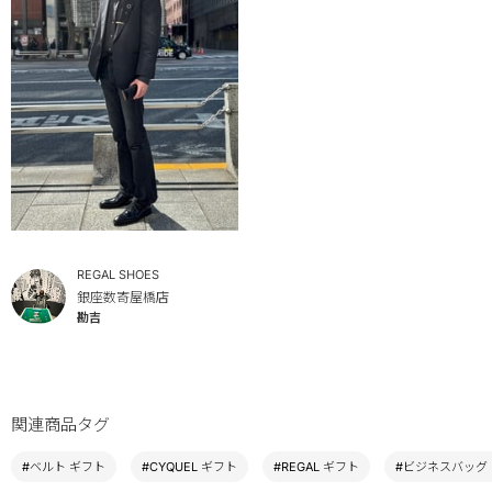
REGAL SHOES
銀座数寄屋橋店
勘吉
関連商品タグ
#ベルト ギフト
#CYQUEL ギフト
#REGAL ギフト
#ビジネスバッグ