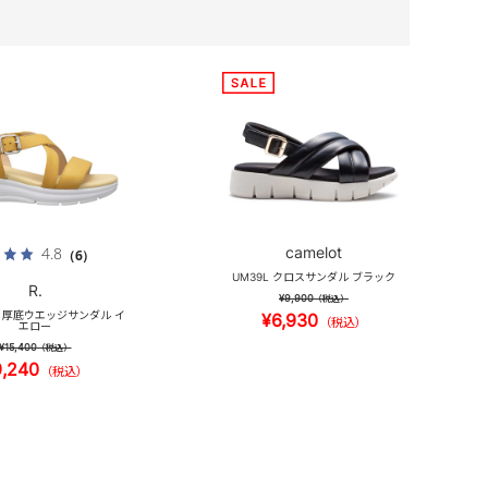
camelot
4.8
（6）
UM39L クロスサンダル ブラック
R.
¥9,900
（税込）
_S 厚底ウエッジサンダル イ
¥6,930
（税込）
エロー
¥15,400
（税込）
9,240
（税込）