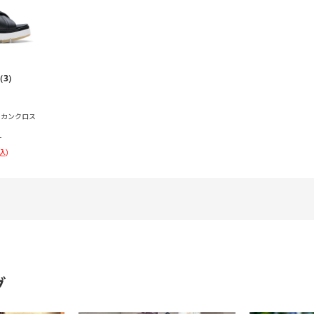
（3）
 タスカンクロス
）
込）
グ