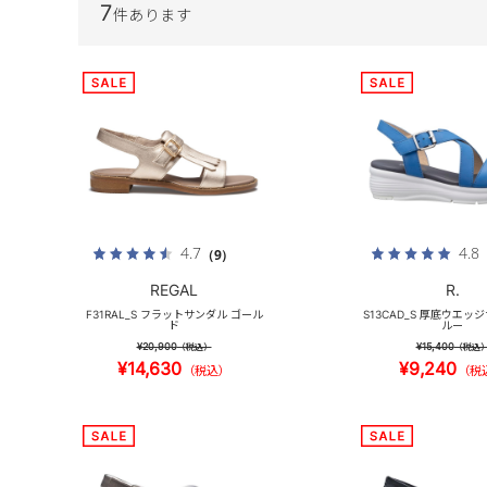
7
件あります
4.7
4.8
（9）
REGAL
R.
F31RAL_S フラットサンダル ゴール
S13CAD_S 厚底ウエッ
ド
ルー
¥20,900
¥15,400
（税込）
（税込
¥14,630
¥9,240
（税込）
（税