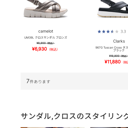
camelot
3.3
UM39L クロスサンダル ブロンズ
Clarks
¥9,900
（税込）
967G Tuscan Cross
¥6,930
（税込）
ブラック
¥19,800
（税込
¥11,880
（税
7
件あります
サンダル,クロスのスタイリン