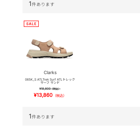
1
件あります
Clarks
065K_S ATLTrek Surf ATLトレック
サーフ サンド
¥19,800
（税込）
¥13,860
（税込）
1
件あります