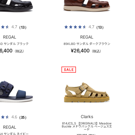
4.7
4.7
（13）
（13）
REGAL
REGAL
LBD サンダル ブラック
85KLBD サンダル ダークブラウン
6,400
¥26,400
（税込）
（税込）
Clarks
4.6
（35）
814JCS_S 【ORIGINALS】Meadow
REGAL
Buckle メドウバックル ベージュスエ
ード
LAH サンダル ネイビー