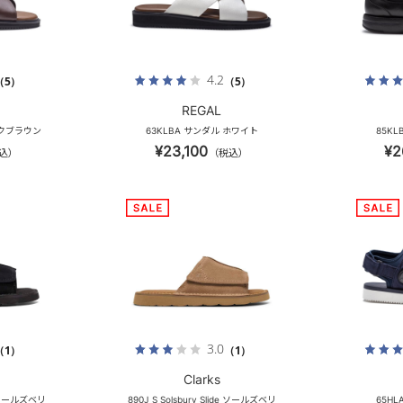
4.2
（5）
（5）
REGAL
ークブラウン
63KLBA サンダル ホワイト
85K
¥23,100
¥2
込）
（税込）
3.0
（1）
（1）
Clarks
de ソールズベリ
890J_S Solsbury Slide ソールズベリ
65H