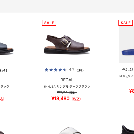
POLO
4.7
（34）
（34）
RE85_S 
REGAL
ブラック
64HLBA サンダル ダークブラウン
¥
¥23,100
）
（税込）
¥18,480
込）
（税込）