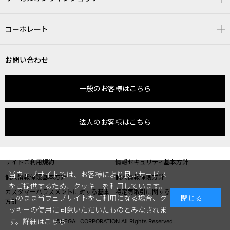
コーポレート
お問い合わせ
一般のお客様はこちら
法人のお客様はこちら
サイトご利用規約
情報セキュリティ基本方針
当ウェブサイトでは、お客様により良いサービス
個人情報保護基本方針
個人情報保護方針
をご提供するため、クッキーを利用しています。
カスタマーハラスメントに対する基本
特定商取引に関する表記
このまま当ウェブサイトをご利用になる場合、ク
閉じる
方針
ッキーの使用に同意いただいたものとみなされま
す。
詳細はこちら
©REGAL CORPORATION All Rights Reserved.