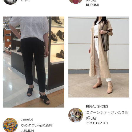
KURUMI
REGAL SHOES
コクーンシティさいたま新
都心店
camelot
ＣＯＣＯＲＵＩ
ゆめタウン光の森店
JUNJUN