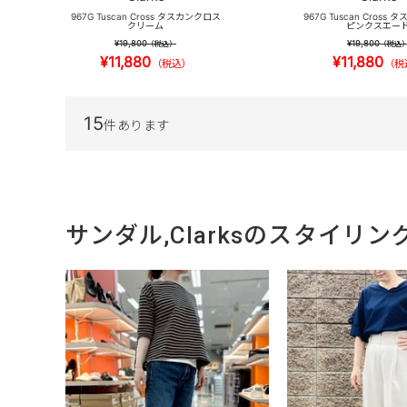
967G Tuscan Cross タスカンクロス
967G Tuscan Cross
クリーム
ピンクスエー
¥19,800
¥19,800
（税込）
（税込
¥11,880
¥11,880
（税込）
（税
15
件あります
サンダル,Clarksのスタイリン