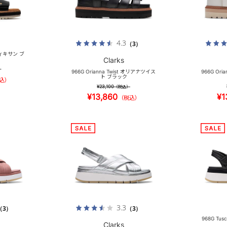
4.3
（3）
キディキサン ブ
Clarks
）
966G Orianna Twist オリアナツイス
966G Or
ト ブラック
込）
¥23,100
（税込）
¥13,860
¥1
（税込）
3.3
（3）
（3）
968G Tu
Clarks