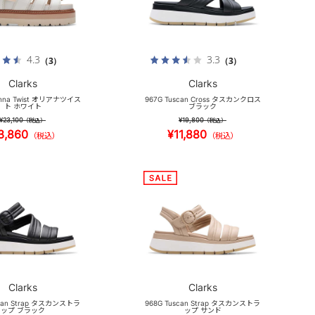
4.3
3.3
（3）
（3）
Clarks
Clarks
ianna Twist オリアナツイス
967G Tuscan Cross タスカンクロス
ト ホワイト
ブラック
¥23,100
¥19,800
（税込）
（税込）
3,860
¥11,880
（税込）
（税込）
Clarks
Clarks
scan Strap タスカンストラ
968G Tuscan Strap タスカンストラ
ップ ブラック
ップ サンド