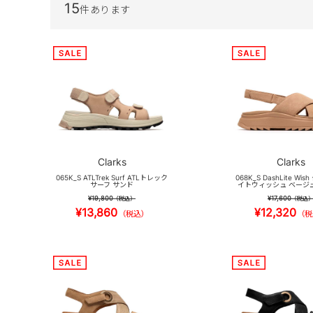
15
件あります
Clarks
Clarks
065K_S ATLTrek Surf ATLトレック
068K_S DashLite Wi
サーフ サンド
イトウィッシュ ベージ
¥19,800
¥17,600
（税込）
（税込
¥13,860
¥12,320
（税込）
（税