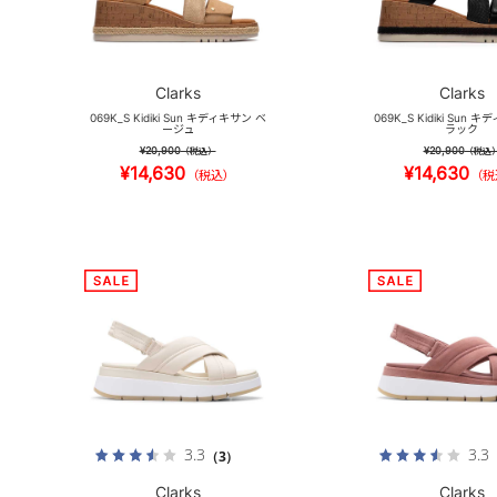
Clarks
Clarks
069K_S Kidiki Sun キディキサン ベ
069K_S Kidiki Sun 
ージュ
ラック
¥20,900
¥20,900
（税込）
（税込
¥14,630
¥14,630
（税込）
（税
3.3
3.3
（3）
Clarks
Clarks