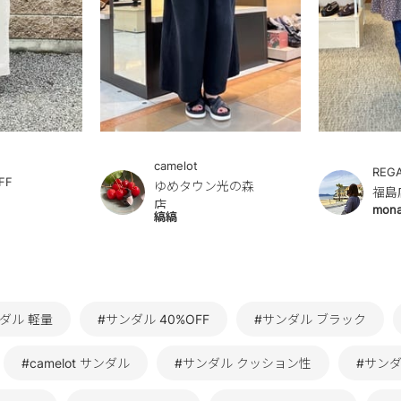
camelot
REG
FF
ゆめタウン光の森
福島
店
mon
縞縞
ダル 軽量
#サンダル 40%OFF
#サンダル ブラック
#camelot サンダル
#サンダル クッション性
#サン