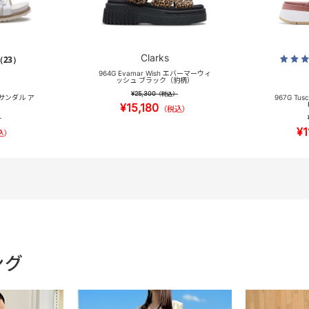
Clarks
（23）
964G Evamar Wish エバーマーウィ
ッシュ ブラック（豹柄）
¥25,300
（税込）
ドサンダル ア
967G Tu
¥15,180
（税込）
）
¥1
込）
ング