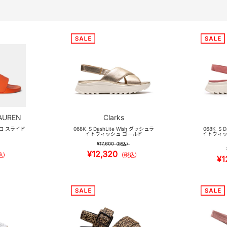
AUREN
Clarks
 ポロ スライド
068K_S DashLite Wish ダッシュラ
068K_S 
イトウィッシュ ゴールド
イトウィッ
¥17,600
（税込）
¥12,320
込）
（税込）
¥1