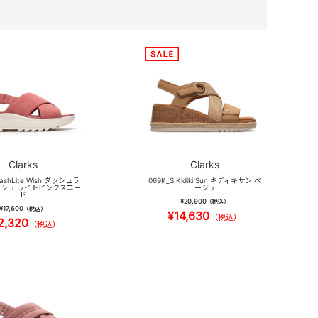
Clarks
Clarks
DashLite Wish ダッシュラ
069K_S Kidiki Sun キディキサン ベ
シュ ライトピンクスエー
ージュ
ド
¥20,900
（税込）
¥17,600
（税込）
¥14,630
（税込）
2,320
（税込）