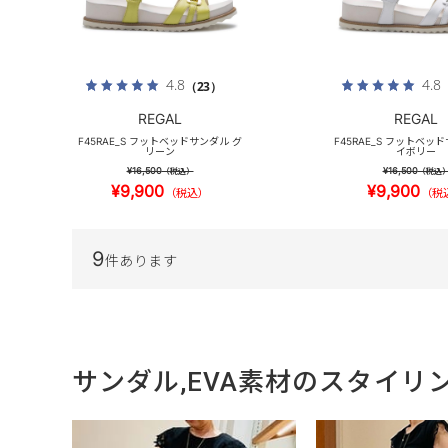
4.8
4.8
（23）
REGAL
REGAL
F45RAE_S フットベッドサンダル グ
F45RAE_S フットベッ
リーン
イボリー
¥16,500
¥16,500
（税込）
（税込
¥9,900
¥9,900
（税込）
（税
9
件あります
サンダル,EVA素材のスタイリ