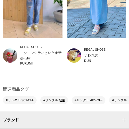
REGAL SHOES
REGAL SHOES
コクーンシティさいたま新
いわき店
都心店
DUN
KURUMI
関連商品タグ
#サンダル 30%OFF
#サンダル 軽量
#サンダル 40%OFF
#サンダル 
ブランド