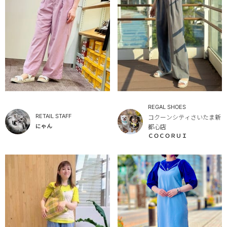
REGAL SHOES
RETAIL STAFF
コクーンシティさいたま新
にゃん
都心店
ＣＯＣＯＲＵＩ