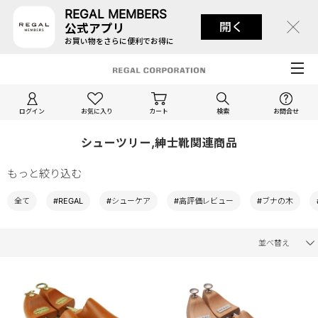
REGAL MEMBERS
開く
公式アプリ
お買い物をさらに便利でお得に
ログイン
お気に入り
カート
検索
お問合せ
シューツリー,紳士靴関連商品
もっと絞り込む
全て
#REGAL
#シューケア
#高評価レビュー
#ブナの木
並べ替え