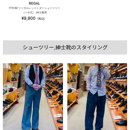
REGAL
TY51BE リーガルレッドシダーシューツリー
（バネ式）- 紳士靴用
¥9,900
（税込）
シューツリー,紳士靴のスタイリング