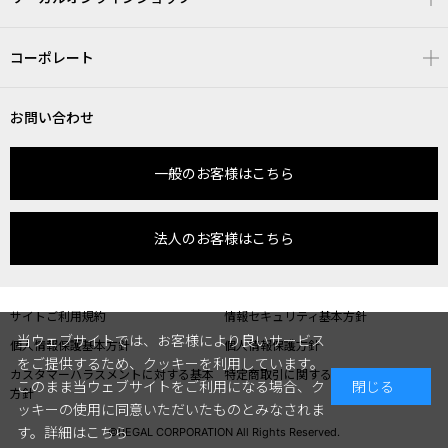
コーポレート
お問い合わせ
一般のお客様はこちら
法人のお客様はこちら
サイトご利用規約
情報セキュリティ基本方針
当ウェブサイトでは、お客様により良いサービス
個人情報保護基本方針
個人情報保護方針
をご提供するため、クッキーを利用しています。
カスタマーハラスメントに対する基本
特定商取引に関する表記
このまま当ウェブサイトをご利用になる場合、ク
閉じる
方針
ッキーの使用に同意いただいたものとみなされま
す。
詳細はこちら
©REGAL CORPORATION All Rights Reserved.