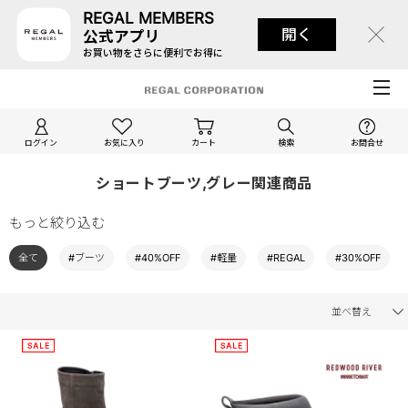
REGAL MEMBERS
開く
公式アプリ
お買い物をさらに便利でお得に
ログイン
お気に入り
カート
検索
お問合せ
ショートブーツ,グレー関連商品
もっと絞り込む
全て
#ブーツ
#40%OFF
#軽量
#REGAL
#30%OFF
並べ替え