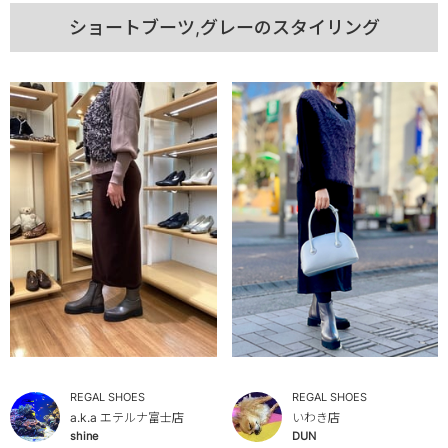
ショートブーツ,グレーのスタイリング
REGAL SHOES
REGAL SHOES
a.k.a エテルナ富士店
いわき店
shine
DUN