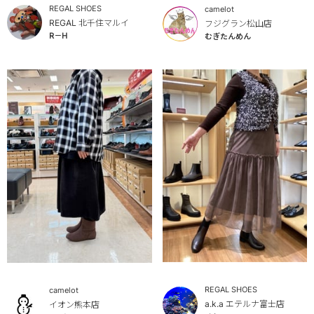
REGAL SHOES
camelot
REGAL 北千住マルイ
フジグラン松山店
R－H
むぎたんめん
REGAL SHOES
camelot
a.k.a エテルナ富士店
イオン熊本店