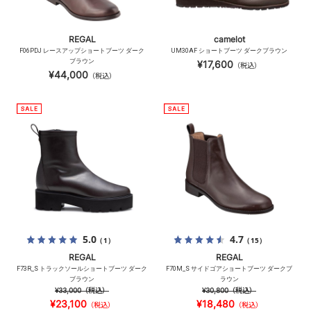
REGAL
camelot
F06PDJ レースアップショートブーツ ダーク
UM30AF ショートブーツ ダークブラウン
ブラウン
¥17,600
（税込）
¥44,000
（税込）
5.0
4.7
（1）
（15）
REGAL
REGAL
F73R_S トラックソールショートブーツ ダーク
F70M_S サイドゴアショートブーツ ダークブ
ブラウン
ラウン
¥33,000
（税込）
¥30,800
（税込）
¥23,100
¥18,480
（税込）
（税込）