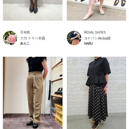
百貨店
REGAL SHOES
大分 トキハ本店
ヨドバシAkiba店
あんこ
NARU