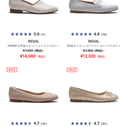
5.0
4.8
（1）
（13）
REGAL
REGAL
F38RAF_S 甲深フラットシューズ アイボリー
F63R_S フラットローファー グレーアイボリー
¥17,600
（税込）
¥17,600
（税込）
¥14,080
¥12,320
（税込）
（税込）
4.7
4.7
（31）
（31）