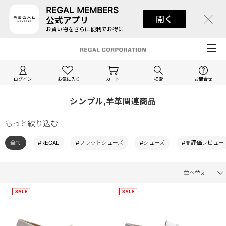
REGAL MEMBERS
開く
公式アプリ
お買い物をさらに便利でお得に
ログイン
お気に入り
カート
検索
お問合せ
シンプル,羊革関連商品
もっと絞り込む
全て
#REGAL
#フラットシューズ
#シューズ
#高評価レビュー
並べ替え