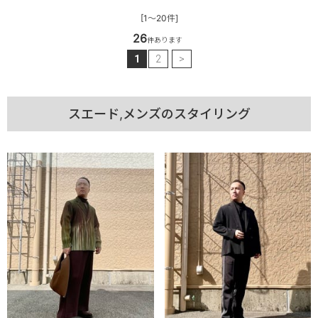
[1～20件]
26
件あります
1
2
>
スエード,メンズのスタイリング