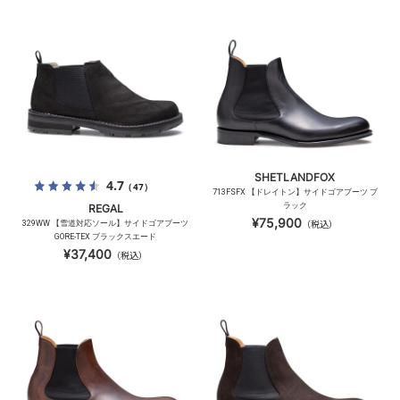
SHETLANDFOX
4.7
（47）
713FSFX 【ドレイトン】サイドゴアブーツ ブ
ラック
REGAL
¥75,900
329WW 【雪道対応ソール】サイドゴアブーツ
（税込）
GORE-TEX ブラックスエード
¥37,400
（税込）