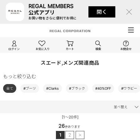
REGAL MEMBERS
開く
公式アプリ
お買い物をさらに便利でお得に
ログイン
お気に入り
カート
検索
お問合せ
スエード,メンズ関連商品
もっと絞り込む
全て
#ブーツ
#Clarks
#ブラック
#40%OFF
#ワラビー
並べ替え
[1～20件]
26
件あります
1
2
>