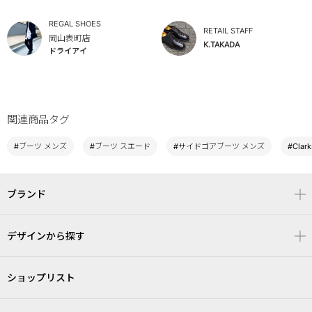
REGAL SHOES
RETAIL STAFF
岡山表町店
K.TAKADA
ドライアイ
関連商品タグ
#ブーツ メンズ
#ブーツ スエード
#サイドゴアブーツ メンズ
#Clar
ブランド
デザインから探す
ショップリスト