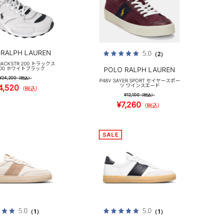
 RALPH LAUREN
5.0
（2）
TRACKSTR 200 トラックス
00 ホワイトブラック
POLO RALPH LAUREN
¥24,200
（税込）
P48V SAYER SPORT セイヤースポー
ツ ワインスエード
4,520
（税込）
¥12,100
（税込）
¥7,260
（税込）
5.0
5.0
（1）
（1）