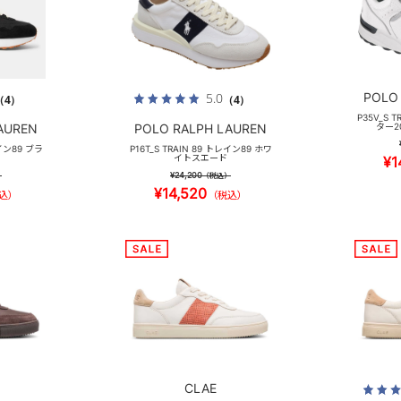
POLO
5.0
（4）
（4）
P35V_S 
AUREN
POLO RALPH LAUREN
ター2
レイン89 ブラ
P16T_S TRAIN 89 トレイン89 ホワ
イトスエード
¥1
¥24,200
）
（税込）
¥14,520
込）
（税込）
CLAE