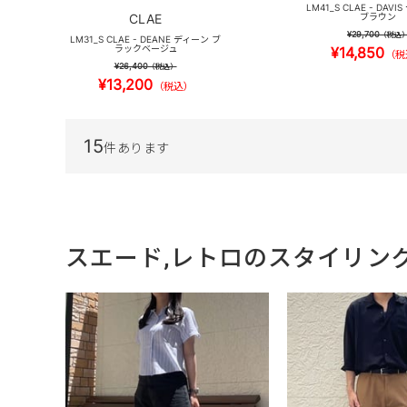
LM41_S CLAE - DAV
CLAE
ブラウン
¥29,700
（税込
LM31_S CLAE - DEANE ディーン ブ
ラックベージュ
¥14,850
（税
¥26,400
（税込）
¥13,200
（税込）
15
件あります
スエード,レトロのスタイリン