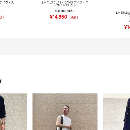
IS デイヴィス
LM41_S CLAE - DAVIS デイヴィス
ホワイトオレンジ
¥29,700
）
（税込）
LM35ADA
ィス
¥14,850
込）
（税込）
¥1
グ