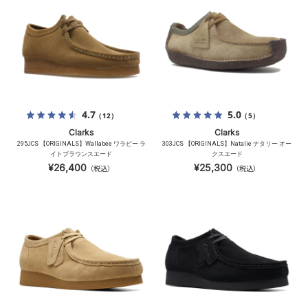
4.7
5.0
（12）
（5）
Clarks
Clarks
295JCS 【ORIGINALS】Wallabee ワラビー ラ
303JCS 【ORIGINALS】Natalie ナタリー オー
イトブラウンスエード
クスエード
¥26,400
¥25,300
（税込）
（税込）