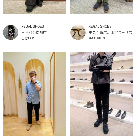
REGAL SHOES
REGAL SHOES
ヨドバシ京都店
東急百貨店たまプラーザ店
しばいぬ
HAKUBUN