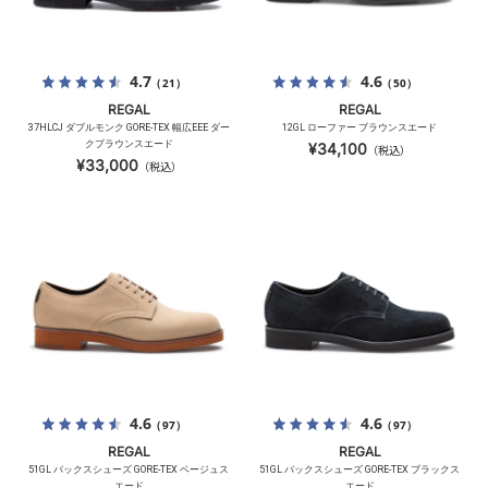
4.7
4.6
（21）
（50）
REGAL
REGAL
37HLCJ ダブルモンク GORE-TEX 幅広EEE ダー
12GL ローファー ブラウンスエード
クブラウンスエード
¥34,100
（税込）
¥33,000
（税込）
4.6
4.6
（97）
（97）
REGAL
REGAL
51GL バックスシューズ GORE-TEX ベージュス
51GL バックスシューズ GORE-TEX ブラックス
エード
エード