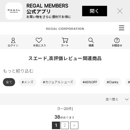
REGAL MEMBERS
開く
公式アプリ
お買い物をさらに便利でお得に
ログイン
お気に入り
カート
検索
お問合せ
スエード,高評価レビュー関連商品
もっと絞り込む
全て
#メンズ
#カジュアルシューズ
#40%OFF
#Clarks
並べ替え
[1～20件]
38
件あります
1
2
>