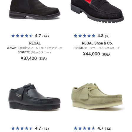
4.7
4.8
（47）
（5）
REGAL
REGAL Shoe & Co.
329WW 【雪道対応ソール】サイドゴアブーツ
828SDJ ローファー ブラックスエード
GORE-TEX ブラックスエード
¥44,000
（税込）
¥37,400
（税込）
4.7
4.7
（12）
（12）