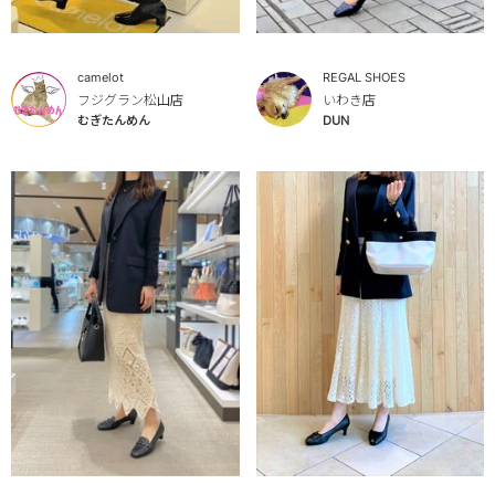
camelot
REGAL SHOES
フジグラン松山店
いわき店
むぎたんめん
DUN