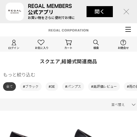
REGAL MEMBERS
開く
公式アプリ
お買い物をさらに便利でお得に
ログイン
お気に入り
カート
検索
お問合せ
スクエア,結婚式関連商品
もっと絞り込む
全て
#ブラック
#3E
#パンプス
#高評価レビュー
#雨の
並べ替え