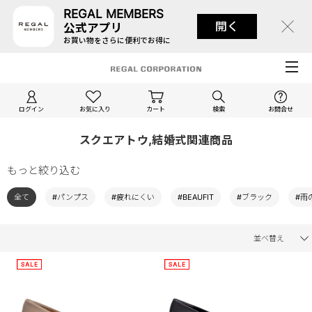
REGAL MEMBERS
開く
公式アプリ
お買い物をさらに便利でお得に
ログイン
お気に入り
カート
検索
お問合せ
スクエアトウ,結婚式関連商品
もっと絞り込む
全て
#パンプス
#疲れにくい
#BEAUFIT
#ブラック
#雨
並べ替え