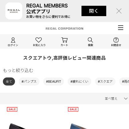
REGAL MEMBERS
開く
公式アプリ
お買い物をさらに便利でお得に
ログイン
お気に入り
カート
検索
お問合せ
スクエアトウ,高評価レビュー関連商品
もっと絞り込む
全て
#パンプス
#BEAUFIT
#疲れにくい
#スクエア
#雨
並べ替え