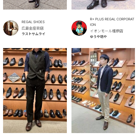
R+ PLUS REGAL CORPORAT
REGAL SHOES
ION
広島金座街店
イオンモール橿原店
ラストサムライ
ゆうや坊や