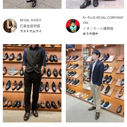
R+ PLUS REGAL CORPORAT
REGAL SHOES
ION
広島金座街店
イオンモール橿原店
ラストサムライ
ゆうや坊や