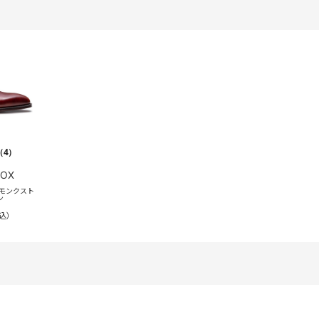
（4）
FOX
 モンクスト
ン
込）