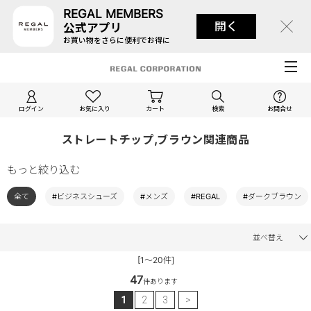
REGAL MEMBERS
開く
公式アプリ
お買い物をさらに便利でお得に
ログイン
お気に入り
カート
検索
お問合せ
ストレートチップ,ブラウン関連商品
もっと絞り込む
全て
#ビジネスシューズ
#メンズ
#REGAL
#ダークブラウン
並べ替え
[1～20件]
47
件あります
1
2
3
>