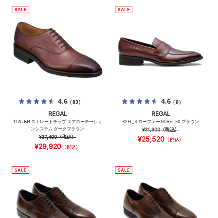
4.6
4.6
（83）
（9）
REGAL
REGAL
11ALBH ストレートチップ エアローテーショ
32FL_S ローファー GORE-TEX ブラウン
ンシステム ダークブラウン
¥31,900
（税込）
¥37,400
（税込）
¥25,520
（税込）
¥29,920
（税込）