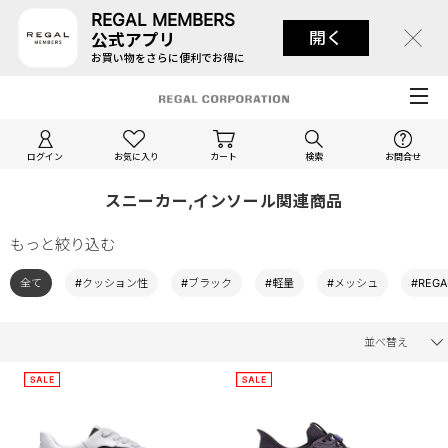
REGAL MEMBERS
開く
公式アプリ
お買い物をさらに便利でお得に
ログイン
お気に入り
カート
検索
お問合せ
スニーカー,インソール関連商品
もっと絞り込む
全て
#クッション性
#ブラック
#軽量
#メッシュ
#REGA
並べ替え