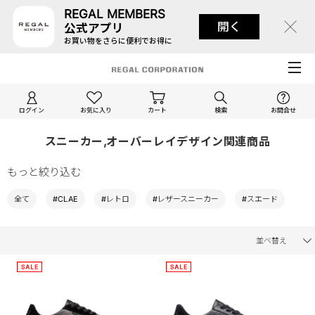
REGAL MEMBERS
開く
公式アプリ
お買い物をさらに便利でお得に
ログイン
お気に入り
カート
検索
お問合せ
スニーカー,オーバーレイデザイン関連商品
もっと絞り込む
全て
#CLAE
#レトロ
#レザースニーカー
#スエード
並べ替え