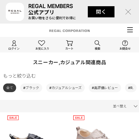
REGAL MEMBERS
開く
公式アプリ
お買い物をさらに便利でお得に
ログイン
お気に入り
カート
検索
お問合せ
スニーカー,カジュアル関連商品
もっと絞り込む
全て
#ブラック
#カジュアルシューズ
#高評価レビュー
#R.
並べ替え