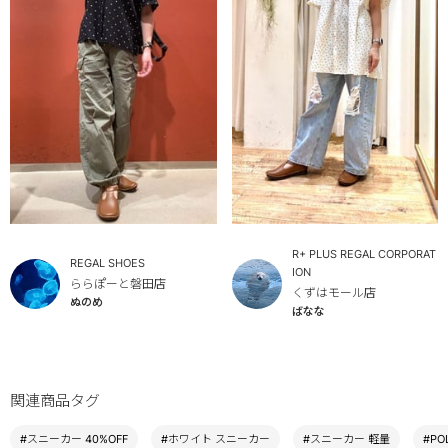
R+ PLUS REGAL CORPORAT
REGAL SHOES
ION
ららぽーと磐田店
くずはモール店
ぬのめ
ばなな
関連商品タグ
#スニーカー 40%OFF
#ホワイト スニーカー
#スニーカー 軽量
#PO