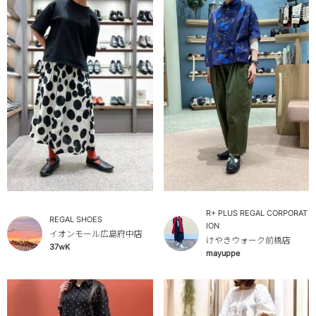
R+ PLUS REGAL CORPORAT
REGAL SHOES
ION
イオンモール広島府中店
けやきウォーク前橋店
37wK
mayuppe