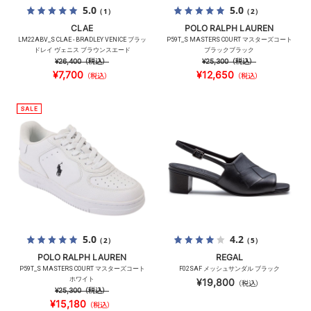
5.0
5.0
（1）
（2）
CLAE
POLO RALPH LAUREN
LM22ABV_S CLAE - BRADLEY VENICE ブラッ
P59T_S MASTERS COURT マスターズコート
ドレイ ヴェニス ブラウンスエード
ブラックブラック
¥26,400
（税込）
¥25,300
（税込）
¥7,700
¥12,650
（税込）
（税込）
5.0
4.2
（2）
（5）
POLO RALPH LAUREN
REGAL
P59T_S MASTERS COURT マスターズコート
F02SAF メッシュサンダル ブラック
ホワイト
¥19,800
（税込）
¥25,300
（税込）
¥15,180
（税込）