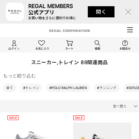
REGAL MEMBERS
開く
公式アプリ
お買い物をさらに便利でお得に
ログイン
お気に入り
カート
検索
お問合せ
スニーカー,トレイン 89関連商品
もっと絞り込む
全て
#トレイン
#POLO RALPH LAUREN
#ランニング
#30%O
並べ替え