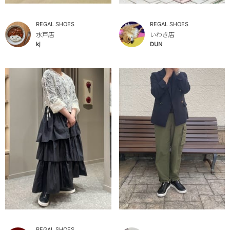
REGAL SHOES
REGAL SHOES
水戸店
いわき店
kj
DUN
REGAL SHOES