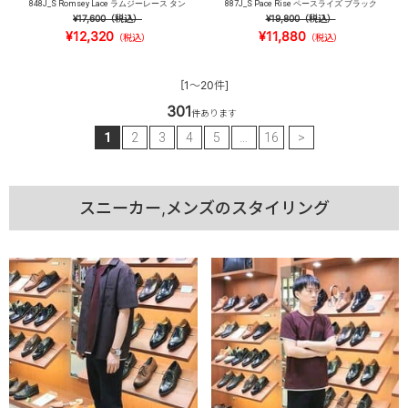
848J_S Romsey Lace ラムジーレース タン
887J_S Pace Rise ペースライズ ブラック
¥17,600
（税込）
¥19,800
（税込）
¥12,320
¥11,880
（税込）
（税込）
[1～20件]
301
件あります
1
2
3
4
5
…
16
>
スニーカー,メンズのスタイリング