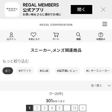
REGAL MEMBERS
開く
公式アプリ
お買い物をさらに便利でお得に
ログイン
お気に入り
カート
検索
お問合せ
スニーカー,メンズ関連商品
もっと絞り込む
全て
#ホワイト
#CLAE
#高評価レビュー
#レザースニーカー
並べ替え
[1～20件]
301
件あります
1
2
3
4
5
…
16
>