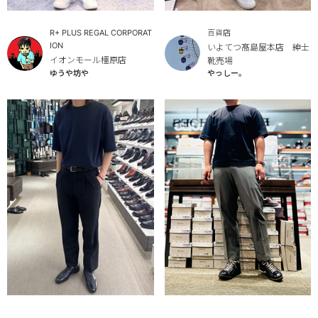
R+ PLUS REGAL CORPORAT
百貨店
ION
いよてつ髙島屋本店 紳士
イオンモール橿原店
靴売場
やっしー。
ゆうや坊や