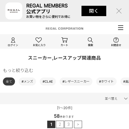
REGAL MEMBERS
開く
公式アプリ
お買い物をさらに便利でお得に
ログイン
お気に入り
カート
検索
お問合せ
スニーカー,レースアップ関連商品
もっと絞り込む
全て
#メンズ
#CLAE
#レザースニーカー
#ホワイト
#
並べ替え
[1～20件]
58
件あります
1
2
3
>