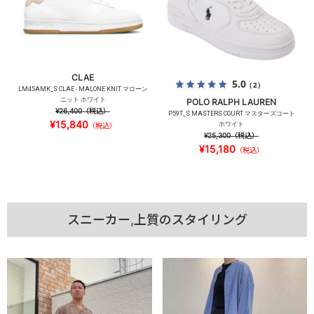
CLAE
5.0
（2）
LM45AMK_S CLAE - MALONE KNIT マローン
ニット ホワイト
POLO RALPH LAUREN
¥26,400
（税込）
P59T_S MASTERS COURT マスターズコート
¥15,840
ホワイト
（税込）
¥25,300
（税込）
¥15,180
（税込）
スニーカー,上質のスタイリング