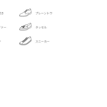
付き
プレーントウ
ファー
タッセル
ツ
スニーカー