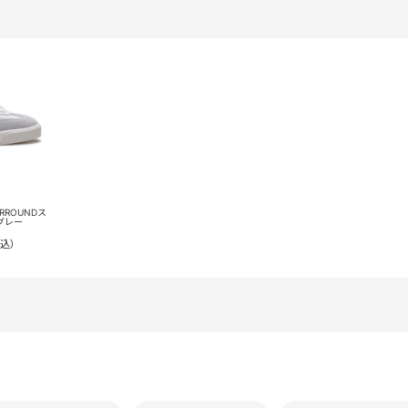
RROUNDス
グレー
込）