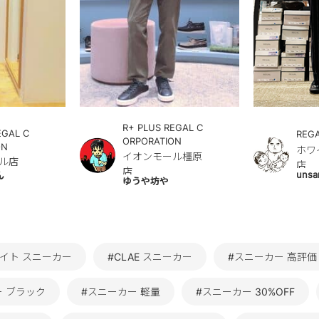
R+ PLUS REGAL C
EGAL C
REG
ORPORATION
ON
ホワ
イオンモール橿原
ル店
店
店
unsa
ん
ゆうや坊や
イト スニーカー
#CLAE スニーカー
#スニーカー 高評
ー ブラック
#スニーカー 軽量
#スニーカー 30%OFF