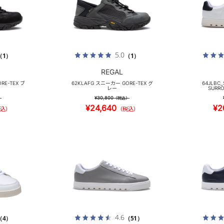
5.0
（1）
（1）
REGAL
RE-TEX ブ
62KLAFG スニーカー GORE-TEX グ
64JLBC
レー
SURR
¥30,800
）
（税込）
¥24,640
¥2
込）
（税込）
4.6
（4）
（51）