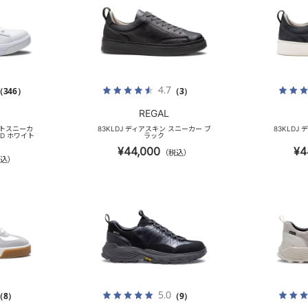
4.7
（346）
（3）
REGAL
ートスニーカ
83KLDJ ディアスキン スニーカー ブ
83KLDJ
UND ホワイト
ラック
¥44,000
¥4
（税込）
込）
5.0
（8）
（9）