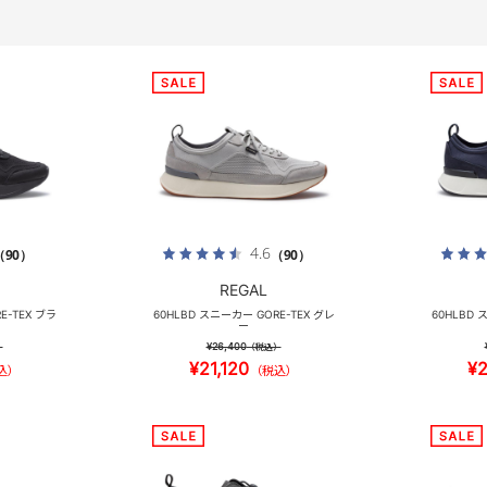
4.6
（90）
（90）
REGAL
E-TEX ブラ
60HLBD スニーカー GORE-TEX グレ
60HLBD 
ー
¥26,400
）
（税込）
¥21,120
¥2
込）
（税込）