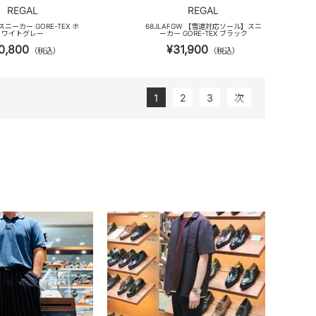
REGAL
REGAL
 スニーカー GORE-TEX ホ
68JLAFGW 【雪道対応ソール】スニ
ワイトグレー
ーカー GORE-TEX ブラック
0,800
¥31,900
（税込）
（税込）
1
2
3
次