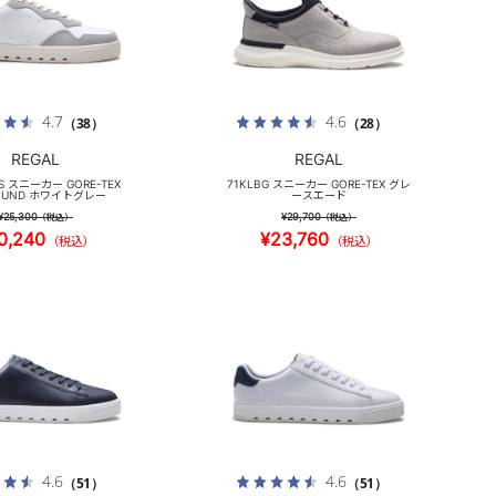
4.7
4.6
（38）
（28）
REGAL
REGAL
_S スニーカー GORE-TEX
71KLBG スニーカー GORE-TEX グレ
OUND ホワイトグレー
ースエード
¥25,300
¥29,700
（税込）
（税込）
0,240
¥23,760
（税込）
（税込）
4.6
4.6
（51）
（51）