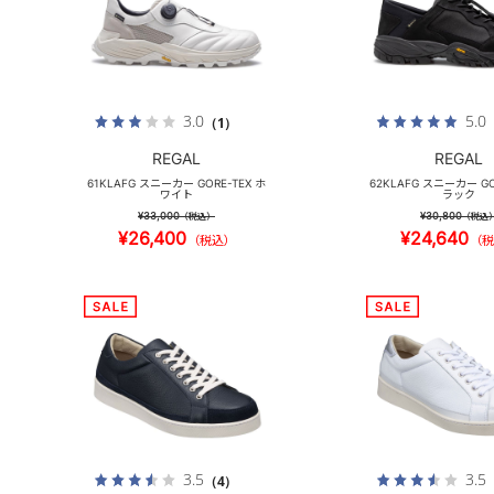
3.0
5.0
（1）
REGAL
REGAL
61KLAFG スニーカー GORE-TEX ホ
62KLAFG スニーカー GO
ワイト
ラック
¥33,000
¥30,800
（税込）
（税込
¥26,400
¥24,640
（税込）
（税
3.5
3.5
（4）