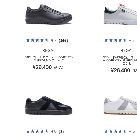
4.7
4.7
（346）
REGAL
REGAL
51DL コートスニーカー GORE-TEX
51DL 【WEB限定】コ
SURROUND ブラック
ー GORE-TEX SURRO
コンビ
¥26,400
（税込）
¥26,400
（税
4.6
4.6
（8）