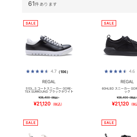
61
件あります
4.7
4.6
（106）
REGAL
REGAL
51DL_S コートスニーカー GORE-
60HLBD スニーカー GOR
TEX SURROUND ブラックホワイト
ック
¥26,400
¥26,400
（税込）
（税込
¥21,120
¥21,120
（税込）
（税