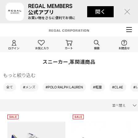
REGAL MEMBERS
開く
公式アプリ
お買い物をさらに便利でお得に
ログイン
お気に入り
カート
検索
お問合せ
スニーカー,革関連商品
もっと絞り込む
全て
#メンズ
#POLO RALPH LAUREN
#軽量
#CLAE
#
並べ替え