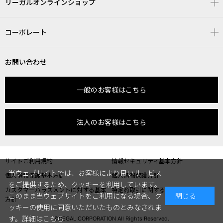
リーガルオンラインショップ
コーポレート
お問い合わせ
一般のお客様はこちら
法人のお客様はこちら
サイトご利用規約
情報セキュリティ基本方針
当ウェブサイトでは、お客様により良いサービス
個人情報保護基本方針
個人情報保護方針
をご提供するため、クッキーを利用しています。
カスタマーハラスメントに対する基本
特定商取引に関する表記
このまま当ウェブサイトをご利用になる場合、ク
閉じる
方針
ッキーの使用に同意いただいたものとみなされま
す。
詳細はこちら
©REGAL CORPORATION All Rights Reserved.